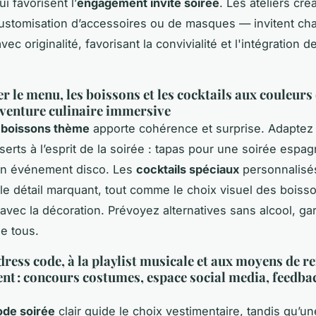
i favorisent l’
engagement invité soirée
. Les ateliers cré
stomisation d’accessoires ou de masques — invitent ch
vec originalité, favorisant la convivialité et l'intégration d
 le menu, les boissons et les cocktails aux couleurs
venture culinaire immersive
 boissons thème
apporte cohérence et surprise. Adaptez
serts à l’esprit de la soirée : tapas pour une soirée espag
un événement disco. Les
cocktails spéciaux
personnalisé
 le détail marquant, tout comme le choix visuel des boiss
avec la décoration. Prévoyez alternatives sans alcool, ga
de tous.
dress code, à la playlist musicale et aux moyens de r
nt : concours costumes, espace social media, feedba
ode soirée
clair guide le choix vestimentaire, tandis qu’u