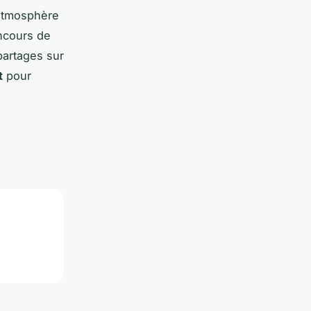
atmosphère
ncours de
partages sur
t
pour