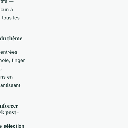
atifs —
acun à
e tous les
 du thème
 entrées,
nole, finger
s
ons en
rantissant
enforcer
ck post-
ne
sélection