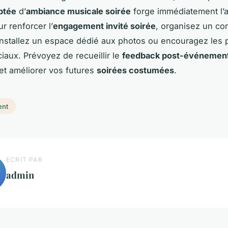
aptée
d’
ambiance musicale soirée
forge immédiatement l’
r renforcer l’
engagement invité soirée
, organisez un co
nstallez un espace dédié aux photos ou encouragez les 
iaux. Prévoyez de recueillir le
feedback post-événemen
et améliorer vos futures
soirées costumées
.
ent
ECRIT PAR
admin