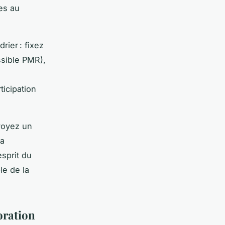
es au
rier : fixez
ssible PMR),
ticipation
évoyez un
la
esprit du
le de la
coration