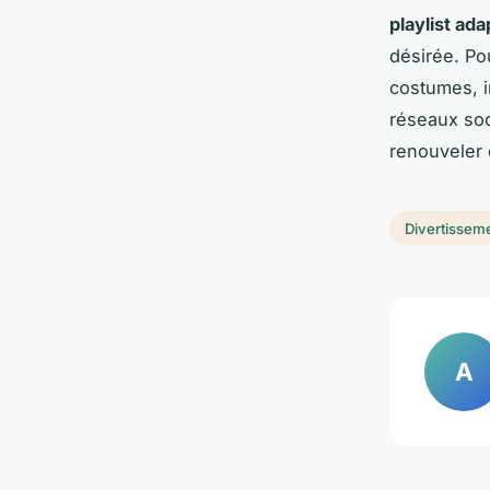
playlist ad
désirée. Pou
costumes, i
réseaux soc
renouveler 
Divertissem
A