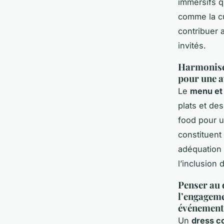
immersifs qu
comme la cu
contribuer a
invités.
Harmoniser
pour une a
Le
menu et
plats et des
food pour 
constituent
adéquation 
l’inclusion 
Penser au 
l’engageme
événement
Un
dress c