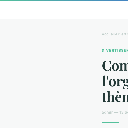
Accueil
›
Divert
DIVERTISS
Com
l'or
thèm
admin — 13 a