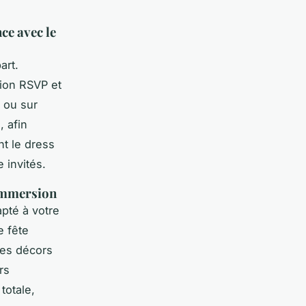
ce avec le
art.
tion RSVP et
s ou sur
, afin
t le dress
e invités.
’immersion
apté à votre
e fête
des décors
rs
totale,