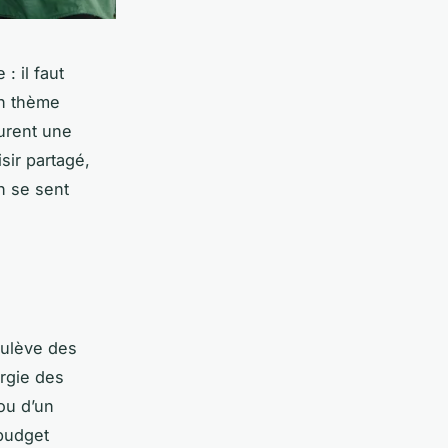
 il faut
un thème
urent une
sir partagé,
n se sent
ulève des
ergie des
 ou d’un
 budget