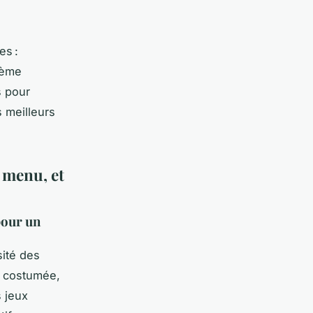
es :
hème
s pour
s meilleurs
 menu, et
pour un
sité des
e costumée,
 jeux