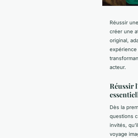
Réussir une
créer une a
original, a
expérience m
transforman
acteur.
Réussir l
essentiel
Dès la prem
questions cr
invités, qu’
voyage imag