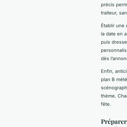
précis perm
traiteur, sa
Établir une 
la date en 
puis dressez
personnalis
dès l’annon
Enfin, antic
plan B mété
scénographie
thème. Chaq
fête.
Préparer 