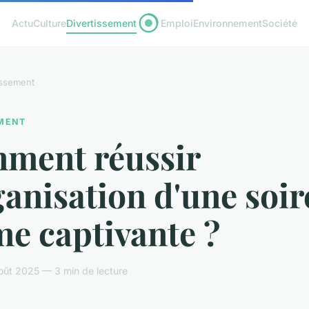
Actu
Culture
Divertissement
Emploi
Environnement
Société
issement
EMENT
ment réussir
ganisation d'une soir
e captivante ?
oût 2025 — 3 min de lecture