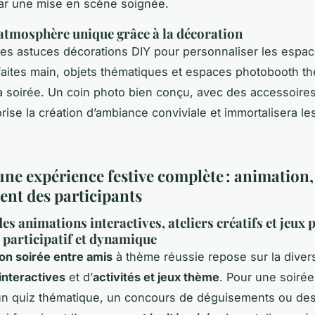
ar une mise en scène soignée.
atmosphère unique grâce à la décoration
es astuces décorations DIY pour personnaliser les espac
faites main, objets thématiques et espaces photobooth t
a soirée. Un coin photo bien conçu, avec des accessoire
orise la création d’ambiance conviviale et immortalisera le
une expérience festive complète : animation,
nt des participants
es animations interactives, ateliers créatifs et jeux 
participatif et dynamique
on soirée entre amis
à thème réussie repose sur la diver
interactives
et d’
activités et jeux thème
. Pour une soiré
un quiz thématique, un concours de déguisements ou des