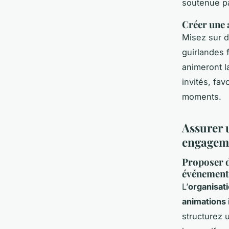
soutenue p
Créer une 
Misez sur d
guirlandes 
animeront l
invités, fav
moments.
Assurer 
engageme
Proposer d
événement 
L’
organisati
animations 
structurez 