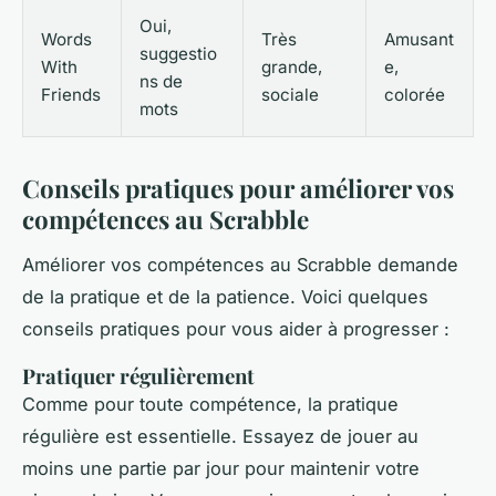
Oui,
Words
Très
Amusant
suggestio
With
grande,
e,
ns de
Friends
sociale
colorée
mots
Conseils pratiques pour améliorer vos
compétences au Scrabble
Améliorer vos compétences au Scrabble demande
de la pratique et de la patience. Voici quelques
conseils pratiques pour vous aider à progresser :
Pratiquer régulièrement
Comme pour toute compétence, la pratique
régulière est essentielle. Essayez de jouer au
moins une partie par jour pour maintenir votre