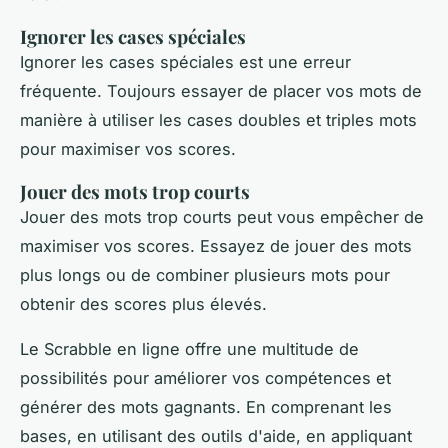
Ignorer les cases spéciales
Ignorer les cases spéciales est une erreur
fréquente. Toujours essayer de placer vos mots de
manière à utiliser les cases doubles et triples mots
pour maximiser vos scores.
Jouer des mots trop courts
Jouer des mots trop courts peut vous empêcher de
maximiser vos scores. Essayez de jouer des mots
plus longs ou de combiner plusieurs mots pour
obtenir des scores plus élevés.
Le Scrabble en ligne offre une multitude de
possibilités pour améliorer vos compétences et
générer des mots gagnants. En comprenant les
bases, en utilisant des outils d'aide, en appliquant