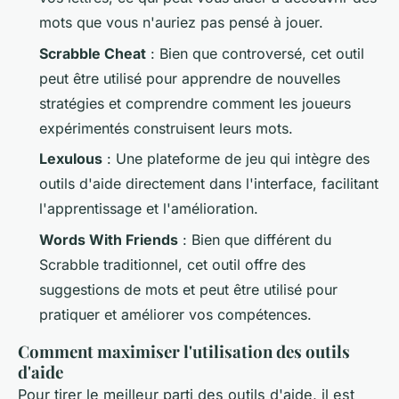
mots que vous n'auriez pas pensé à jouer.
Scrabble Cheat
: Bien que controversé, cet outil
peut être utilisé pour apprendre de nouvelles
stratégies et comprendre comment les joueurs
expérimentés construisent leurs mots.
Lexulous
: Une plateforme de jeu qui intègre des
outils d'aide directement dans l'interface, facilitant
l'apprentissage et l'amélioration.
Words With Friends
: Bien que différent du
Scrabble traditionnel, cet outil offre des
suggestions de mots et peut être utilisé pour
pratiquer et améliorer vos compétences.
Comment maximiser l'utilisation des outils
d'aide
Pour tirer le meilleur parti des outils d'aide, il est