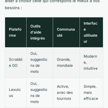
aider à choisir celle qui correspond le mieux à vos
besoins :
Interfac
Outils
Platefo
Communa
e
d'aide
rme
uté
utilisate
intégrés
ur
Oui,
Modern
Scrabbl
suggestio
Grande,
e,
e GO
ns de
mondiale
intuitive
mots
Oui,
Active,
Simple,
Lexulo
suggestio
avec des
mais
us
ns de
tournois
efficace
mots