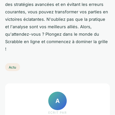
des stratégies avancées et en évitant les erreurs
courantes, vous pouvez transformer vos parties en
victoires éclatantes. N'oubliez pas que la pratique
et l'analyse sont vos meilleurs alliés. Alors,
qu'attendez-vous ? Plongez dans le monde du
Scrabble en ligne et commencez à dominer la grille
!
Actu
A
ECRIT PAR