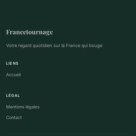
Francetournage
Votre regard quotidien sur la France qui bouge
LIENS
Accueil
LÉGAL
Mentions légales
Contact