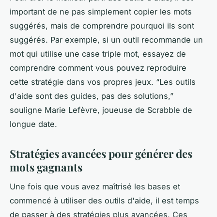
important de ne pas simplement copier les mots
suggérés, mais de comprendre pourquoi ils sont
suggérés. Par exemple, si un outil recommande un
mot qui utilise une case triple mot, essayez de
comprendre comment vous pouvez reproduire
cette stratégie dans vos propres jeux.
“Les outils
d'aide sont des guides, pas des solutions,”
souligne Marie Lefèvre, joueuse de Scrabble de
longue date.
Stratégies avancées pour générer des
mots gagnants
Une fois que vous avez maîtrisé les bases et
commencé à utiliser des outils d'aide, il est temps
de passer à des stratégies plus avancées. Ces