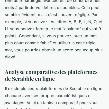
Une autre stratégie avancée est de construire des
mots à partir de vos lettres disponibles. Cela peut
sembler évident, mais c'est souvent négligé. Par
exemple, si vous avez les lettres A, B, E, L, N, O, et
U, vous pouvez former le mot
“abalone”
qui vaut 9
points. Cependant, si vous pouvez jouer un mot
plus court comme
“able”
et utiliser la case triple
mot, vous pourriez obtenir un score beaucoup plus
élevé.
Analyse comparative des plateformes
de Scrabble en ligne
Il existe plusieurs plateformes de Scrabble en ligne,
chacune avec ses propres caractéristiques et
avantages. Voici un tableau comparatif pour vous