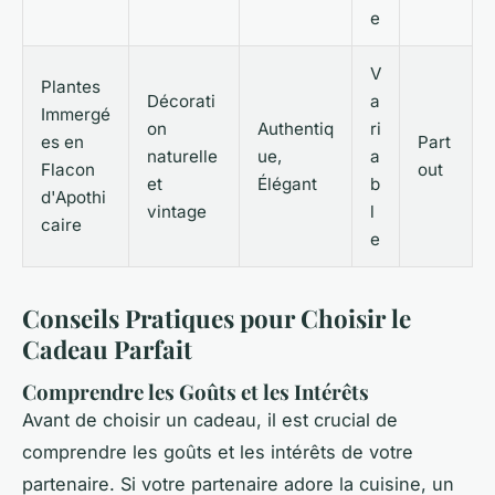
e
V
Plantes
Décorati
a
Immergé
on
Authentiq
ri
es en
Part
naturelle
ue,
a
Flacon
out
et
Élégant
b
d'Apothi
vintage
l
caire
e
Conseils Pratiques pour Choisir le
Cadeau Parfait
Comprendre les Goûts et les Intérêts
Avant de choisir un cadeau, il est crucial de
comprendre les goûts et les intérêts de votre
partenaire. Si votre partenaire adore la cuisine, un