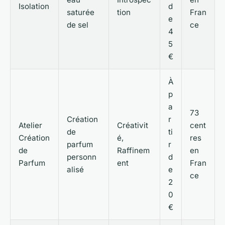
Isolation
d
saturée
tion
Fran
e
de sel
ce
4
5
€
À
p
a
73
Création
r
Atelier
Créativit
cent
de
ti
Création
é,
res
parfum
r
de
Raffinem
en
personn
d
Parfum
ent
Fran
alisé
e
ce
2
0
€