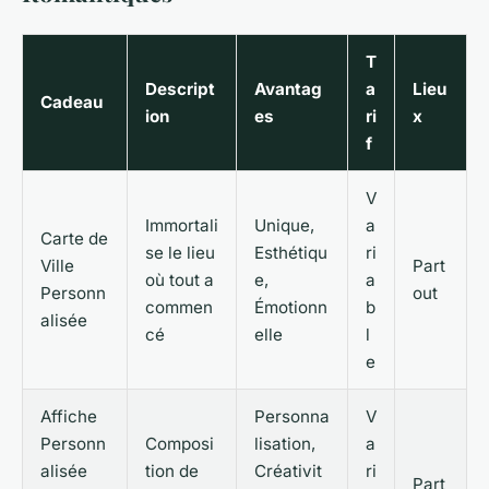
T
Descript
Avantag
a
Lieu
Cadeau
ion
es
ri
x
f
V
Immortali
Unique,
a
Carte de
se le lieu
Esthétiqu
ri
Ville
Part
où tout a
e,
a
Personn
out
commen
Émotionn
b
alisée
cé
elle
l
e
Affiche
Personna
V
Personn
Composi
lisation,
a
alisée
tion de
Créativit
ri
Part