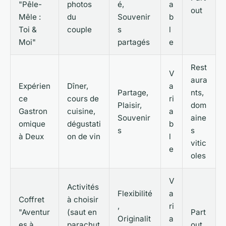
"Pêle-
photos
é,
a
out
Mêle :
du
Souvenir
b
Toi &
couple
s
l
Moi"
partagés
e
Rest
V
aura
Expérien
Dîner,
a
Partage,
nts,
ce
cours de
ri
Plaisir,
dom
Gastron
cuisine,
a
Souvenir
aine
omique
dégustati
b
s
s
à Deux
on de vin
l
vitic
e
oles
V
Activités
Flexibilité
a
Coffret
à choisir
,
ri
"Aventur
(saut en
Part
Originalit
a
es à
parachut
out