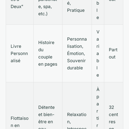
é,
b
Deux"
e, spa,
Pratique
l
etc.)
e
V
Personna
a
Histoire
Livre
lisation,
ri
du
Part
Personn
Émotion,
a
couple
out
alisé
Souvenir
b
en pages
durable
l
e
À
p
a
Détente
32
r
et bien-
Relaxatio
cent
Flottaiso
ti
être en
n,
res
n en
r
eau
Introspec
en