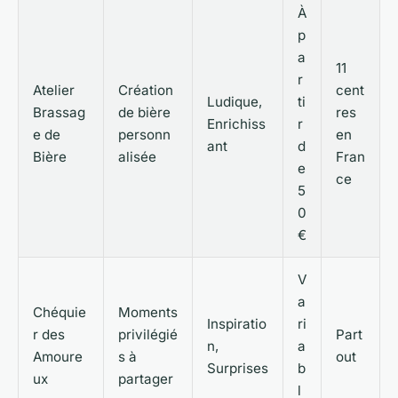
À
p
a
11
r
Atelier
Création
cent
Ludique,
ti
Brassag
de bière
res
Enrichiss
r
e de
personn
en
ant
d
Bière
alisée
Fran
e
ce
5
0
€
V
a
Chéquie
Moments
Inspiratio
ri
r des
privilégié
Part
n,
a
Amoure
s à
out
Surprises
b
ux
partager
l