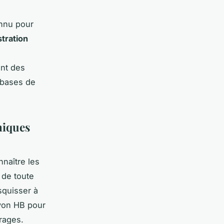
onnu pour
ustration
ent des
s bases de
niques
nnaître les
 de toute
squisser à
ayon HB pour
rages.