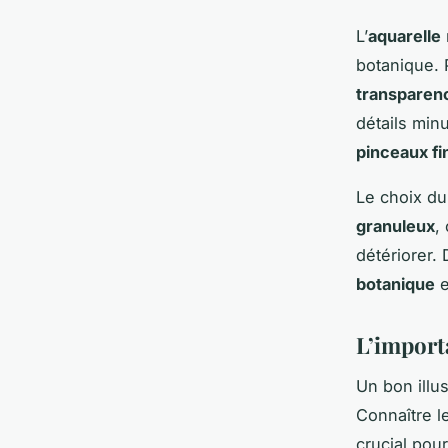
L’
aquarelle
botanique. 
transparen
détails min
pinceaux fi
Le choix d
granuleux
,
détériorer.
botanique
e
L’import
Un bon illu
Connaître 
crucial pou