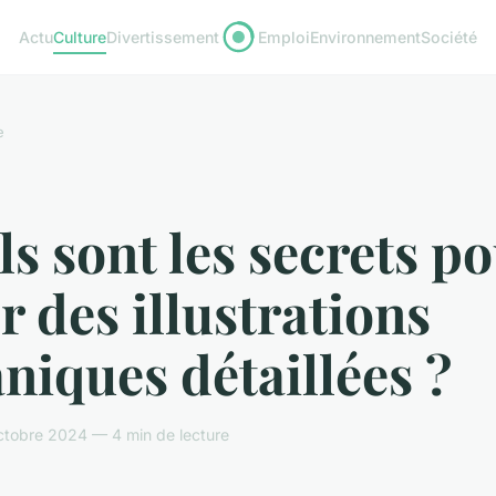
Actu
Culture
Divertissement
Emploi
Environnement
Société
e
s sont les secrets p
r des illustrations
niques détaillées ?
ctobre 2024 — 4 min de lecture