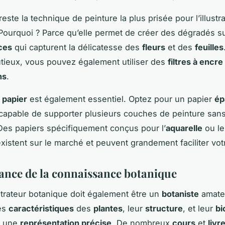
reste la technique de peinture la plus prisée pour l’illustr
Pourquoi ? Parce qu’elle permet de créer des dégradés su
ces
qui capturent la délicatesse des
fleurs
et des
feuilles
utieux, vous pouvez également utiliser des
filtres à encre
ns
.
u
papier
est également essentiel. Optez pour un papier
ép
 capable de supporter plusieurs couches de peinture san
 Des papiers spécifiquement conçus pour l’
aquarelle
ou l
xistent sur le marché et peuvent grandement faciliter votre
ance de la connaissance botanique
strateur botanique doit également être un
botaniste
amate
les
caractéristiques
des
plantes
, leur
structure
, et leur
bi
r une
représentation précise
. De nombreux
cours
et
livr