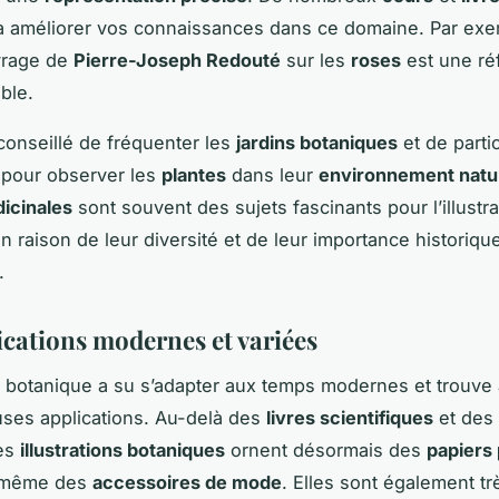
à améliorer vos connaissances dans ce domaine. Par exe
vrage de
Pierre-Joseph Redouté
sur les
roses
est une ré
ble.
 conseillé de fréquenter les
jardins botaniques
et de parti
pour observer les
plantes
dans leur
environnement natu
icinales
sont souvent des sujets fascinants pour l’illustra
n raison de leur diversité et de leur importance historique
.
ications modernes et variées
ion botanique a su s’adapter aux temps modernes et trouve 
ses applications. Au-delà des
livres scientifiques
et des
les
illustrations botaniques
ornent désormais des
papiers 
t même des
accessoires de mode
. Elles sont également tr