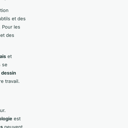
ation
btils et des
. Pour les
et des
ais
et
s se
e
dessin
 travail.
ur.
ologie
est
es
peuvent