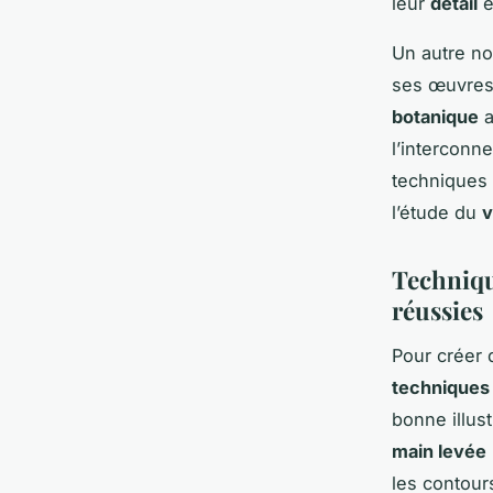
leur
détail
e
Un autre n
ses œuvre
botanique
a
l’interconne
techniques
l’étude du
v
Techniqu
réussies
Pour créer
techniques
bonne illus
main levée
les contour