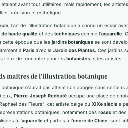
taient avant tout utilitaires, mais rapidement, les artiste
lier précision et esthétique.
ècle
, l’art de l’illustration botanique a connu un essor avec
 de haute qualité
et des
techniques
comme l’
aquarelle
. C
à cette époque que les
jardins botaniques
se sont dével
tamment à
Paris
avec le
Jardin des Plantes
. Ces jardins s
 lieux de rencontre pour les
botanistes
et les artistes.
s maîtres de l’illustration botanique
on botanique n’aurait pas atteint son apogée sans certains
mi eux,
Pierre-Joseph Redouté
occupe une place de choi
aphaël des Fleurs", cet artiste belge du
XIXe siècle
a pe
 représentations botaniques, notamment des
roses
et des
isées à l’
aquarelle
et parfois à l’
encre de Chine
, sont cé