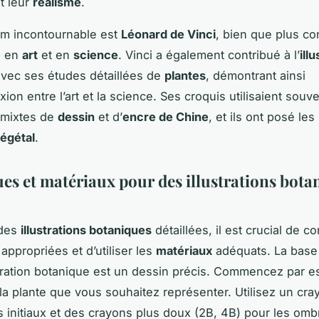
t leur
réalisme
.
om incontournable est
Léonard de Vinci
, bien que plus c
s en
art
et en
science
. Vinci a également contribué à l’
ill
vec ses études détaillées de
plantes
, démontrant ainsi
xion entre l’art et la science. Ses croquis utilisaient souv
 mixtes de
dessin
et d’
encre de Chine
, et ils ont posé le
égétal
.
es et matériaux pour des illustrations bota
 des
illustrations botaniques
détaillées, il est crucial de co
appropriées et d’utiliser les
matériaux
adéquats. La base
tration botanique est un dessin précis. Commencez par e
la plante que vous souhaitez représenter. Utilisez un cr
s initiaux et des crayons plus doux (2B, 4B) pour les omb