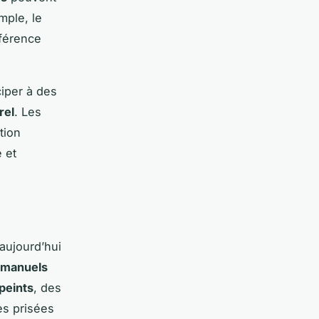
mple, le
férence
ciper à des
rel
. Les
tion
 et
aujourd’hui
manuels
peints
, des
ès prisées