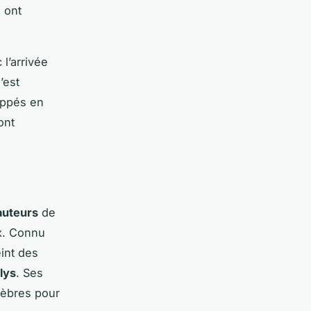
s ont
 l’arrivée
’est
oppés en
ont
auteurs
de
x. Connu
int des
lys
. Ses
lèbres pour