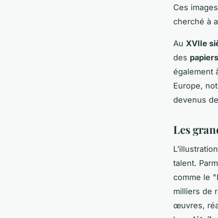
Ces images é
cherché à al
Au
XVIIe si
des
papiers
également 
Europe, no
devenus des
Les grand
L’illustrati
talent. Par
comme le "R
milliers de
œuvres, réal