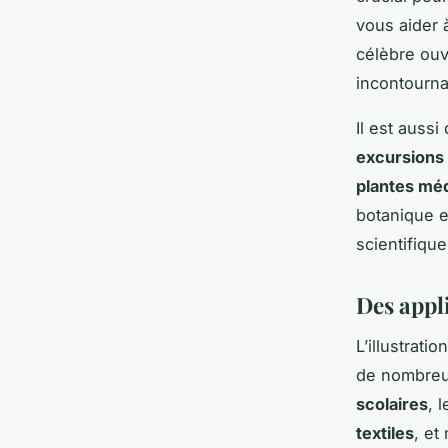
vous aider 
célèbre ou
incontourna
Il est aussi
excursions
plantes méd
botanique e
scientifique
Des appl
L’illustrat
de nombreu
scolaires
, 
textiles
, e