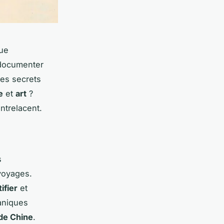
que
 documenter
les secrets
e
et
art
?
entrelacent.
s
voyages.
ifier
et
aniques
de Chine
.