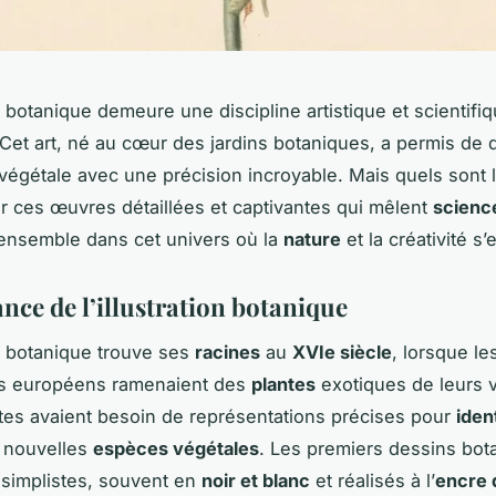
on botanique demeure une discipline artistique et scientifi
 Cet art, né au cœur des jardins botaniques, a permis de
é végétale avec une précision incroyable. Mais quels sont 
er ces œuvres détaillées et captivantes qui mêlent
scienc
ensemble dans cet univers où la
nature
et la créativité s’
nce de l’illustration botanique
on botanique trouve ses
racines
au
XVIe siècle
, lorsque le
rs européens ramenaient des
plantes
exotiques de leurs 
tes avaient besoin de représentations précises pour
ident
 nouvelles
espèces végétales
. Les premiers dessins bot
s simplistes, souvent en
noir et blanc
et réalisés à l’
encre 