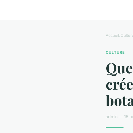
Accueil
›
Cultur
CULTURE
Quel
crée
bota
admin — 15 o